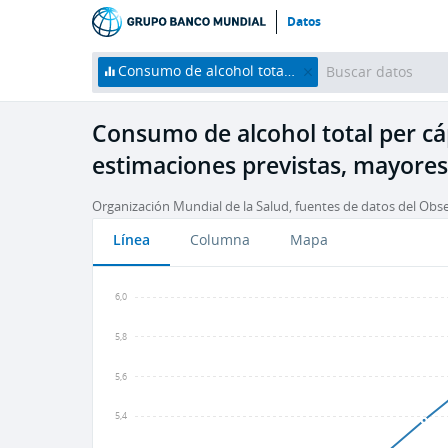
Datos
Consumo de alcohol total per cápita (litros de alcohol puro, estimaciones previstas, mayores de 15 años)
Consumo de alcohol total per cáp
estimaciones previstas, mayores
Organización Mundial de la Salud, fuentes de datos del Obse
Línea
Columna
Mapa
6,0
5,8
5,6
5,4