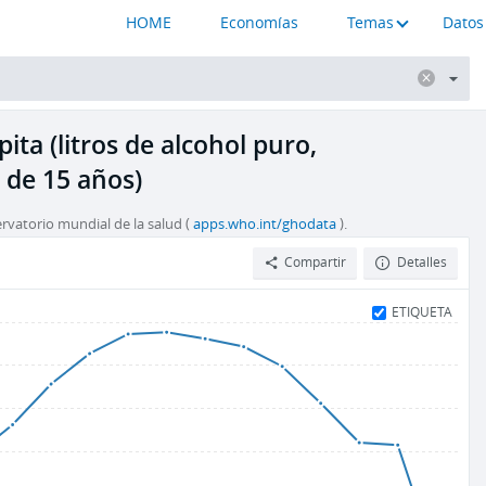
HOME
Economías
Temas
Datos
ita (litros de alcohol puro,
 de 15 años)
rvatorio mundial de la salud (
apps.who.int/ghodata
).
Compartir
Detalles
ETIQUETA