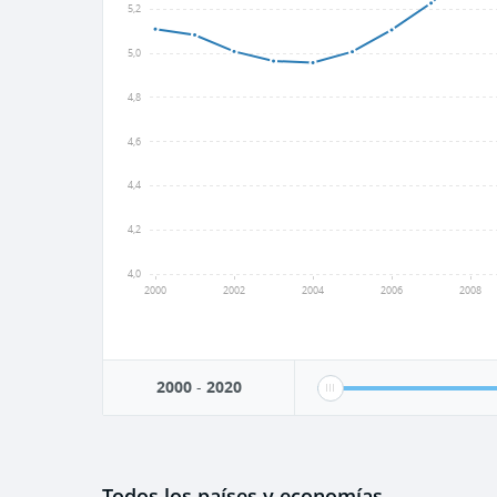
5,2
5,0
4,8
4,6
4,4
4,2
4,0
2000
2002
2004
2006
2008
2000
-
2020
Todos los países y economías