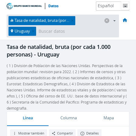
Datos
HOME
Economías
Temas
Datos y recursos
Sobre nosotros
Tasa de natalidad, bruta (por cada 1.000 personas)
Uruguay
Tasa de natalidad, bruta (por cada 1.000
personas) - Uruguay
( 1 ) División de Población de las Naciones Unidas. Perspectivas de la
población mundial: revisión para 2022. ( 2 ) Informes de censos y otras
publicaciones estadísticas de oficinas nacionales de estadística, ( 3 )
Eurostat: Estadísticas Demográficas, ( 4 ) División de Estadística de las
Naciones Unidas. Informe de estadísticas vitales y de población ( varios
años ), ( 5 ) Oficina del censo de EE. UU.: base de datos internacional y (
6 ) Secretaría de la Comunidad del Pacífico: Programa de estadísticas y
demografía.
Línea
Columna
Mapa
Mostrar también
Compartir
Detalles