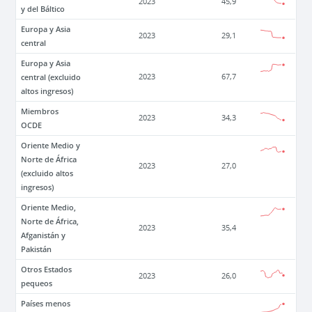
2023
45,9
y del Báltico
Europa y Asia
2023
29,1
central
Europa y Asia
central (excluido
2023
67,7
altos ingresos)
Miembros
2023
34,3
OCDE
Oriente Medio y
Norte de África
2023
27,0
(excluido altos
ingresos)
Oriente Medio,
Norte de África,
2023
35,4
Afganistán y
Pakistán
Otros Estados
2023
26,0
pequeos
Países menos