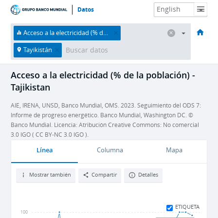
Datos
HOME
Economías
Temas
Datos y recursos
Sobre nosotros
Acceso a la electricidad (% de la población)
Tayikistán
Acceso a la electricidad (% de la población) -
Tajikistan
AIE, IRENA, UNSD, Banco Mundial, OMS. 2023. Seguimiento del ODS 7:
Informe de progreso energético. Banco Mundial, Washington DC. ©
Banco Mundial. Licencia: Atribución Creative Commons: No comercial
3.0 IGO ( CC BY-NC 3.0 IGO ).
Línea
Columna
Mapa
Mostrar también
Compartir
Detalles
ETIQUETA
100