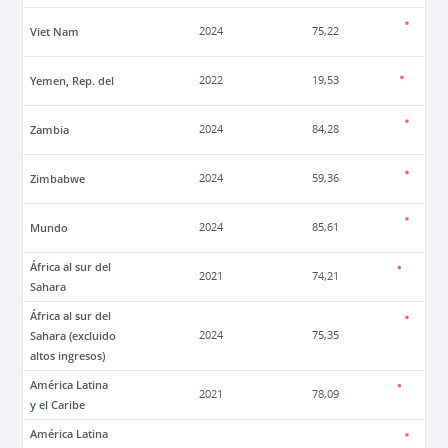
Viet Nam
2024
75,22
Yemen, Rep. del
2022
19,53
Zambia
2024
84,28
Zimbabwe
2024
59,36
Mundo
2024
85,61
África al sur del
2021
74,21
Sahara
África al sur del
Sahara (excluido
2024
75,35
altos ingresos)
América Latina
2021
78,09
y el Caribe
América Latina