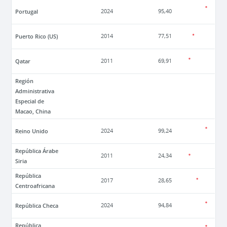
Portugal
2024
95,40
Puerto Rico (US)
2014
77,51
Qatar
2011
69,91
Región
Administrativa
Especial de
Macao, China
Reino Unido
2024
99,24
República Árabe
2011
24,34
Siria
República
2017
28,65
Centroafricana
República Checa
2024
94,84
República