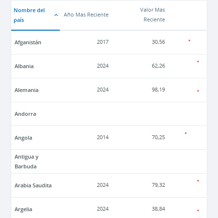
Nombre del
Valor Más
Año Más Reciente
país
Reciente
Afganistán
2017
30,56
Albania
2024
62,26
Alemania
2024
98,19
Andorra
Angola
2014
70,25
Antigua y
Barbuda
Arabia Saudita
2024
79,32
Argelia
2024
38,84