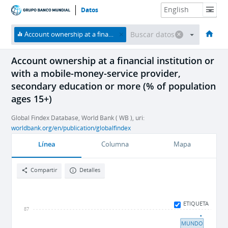
Datos
HOME
Economías
Temas
Datos y recursos
Sobre nosotros
Account ownership at a financial institution or with a mobile-money-service provider, secondary education or more (% of population ages 15+)
Account ownership at a financial institution or
with a mobile-money-service provider,
secondary education or more (% of population
ages 15+)
Global Findex Database, World Bank ( WB ), uri:
worldbank.org/en/publication/globalfindex
Línea
Columna
Mapa
Compartir
Detalles
ETIQUETA
87
MUNDO