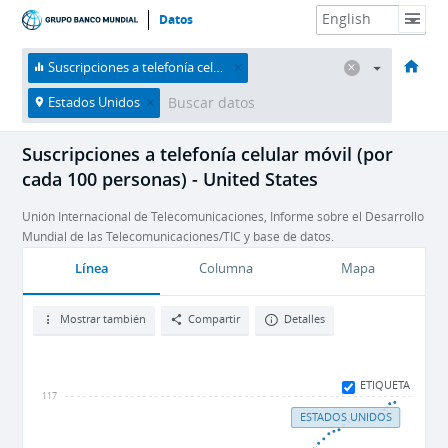
Datos
HOME
Economías
Temas
Datos y recursos
Sobre nosotros
Suscripciones a telefonía celular móvil (por cada 100 personas)
Estados Unidos
Suscripciones a telefonía celular móvil (por
cada 100 personas) - United States
Unión Internacional de Telecomunicaciones, Informe sobre el Desarrollo
Mundial de las Telecomunicaciones/TIC y base de datos.
Línea
Columna
Mapa
Mostrar también
Compartir
Detalles
ETIQUETA
117
ESTADOS UNIDOS