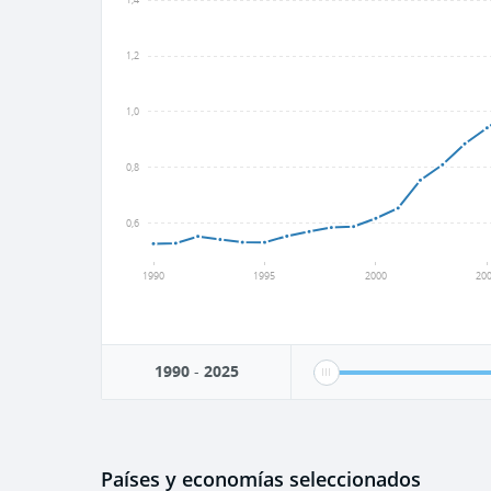
1,2
1,0
0,8
0,6
1990
1995
2000
20
1990
-
2025
Países y economías seleccionados