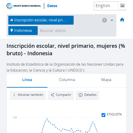
Datos
HOME
Economías
Temas
Datos y recursos
Sobre nosotros
Inscripción escolar, nivel primario, mujeres (% bruto)
Indonesia
Inscripción escolar, nivel primario, mujeres (%
bruto) - Indonesia
Instituto de Estadística de la Organización de las Naciones Unidas para
la Educación, la Ciencia y la Cultura ( UNESCO ).
Línea
Columna
Mapa
Mostrar también
Compartir
Detalles
ETIQUETA
120