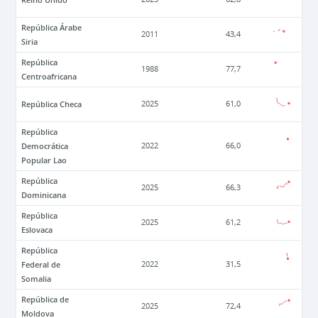
República Árabe
2011
43,4
Siria
República
1988
77,7
Centroafricana
República Checa
2025
61,0
República
Democrática
2022
66,0
Popular Lao
República
2025
66,3
Dominicana
República
2025
61,2
Eslovaca
República
Federal de
2022
31,5
Somalia
República de
2025
72,4
Moldova