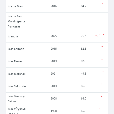
Isla de Man
2016
84,2
Isla de San
Martín (parte
francesa)
Islandia
2025
75,6
Islas Caimán
2015
82,8
Islas Feroe
2013
82,9
Islas Marshall
2021
49,5
Islas Salomón
2013
86,0
Islas Turcas y
2008
64,0
Caicos
Islas Vírgenes
1990
65,6
(EE.UU.)