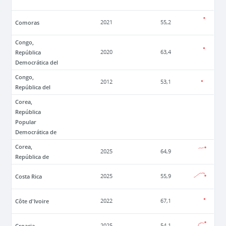
Comoras
2021
55,2
Congo,
República
2020
63,4
Democrática del
Congo,
2012
53,1
República del
Corea,
República
Popular
Democrática de
Corea,
2025
64,9
República de
Costa Rica
2025
55,9
Côte d'Ivoire
2022
67,1
Croacia
2025
54,1