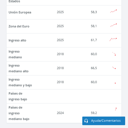
Estados
Unión Europea
2025
58,3
Zona del Euro
2025
58,1
Ingreso alto
2025
61,7
Ingreso
2018
60,0
mediano
Ingreso
2018
66,5
mediano alto
Ingreso
2018
60,0
mediano y bajo
Países de
ingreso bajo
Países de
ingreso
2024
59,2
mediano bajo
Ayuda/Comentarios