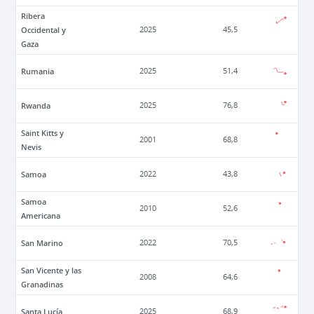
Ribera
Occidental y
2025
45,5
Gaza
Rumania
2025
51,4
Rwanda
2025
76,8
Saint Kitts y
2001
68,8
Nevis
Samoa
2022
43,8
Samoa
2010
52,6
Americana
San Marino
2022
70,5
San Vicente y las
2008
64,6
Granadinas
Santa Lucía
2025
68,9