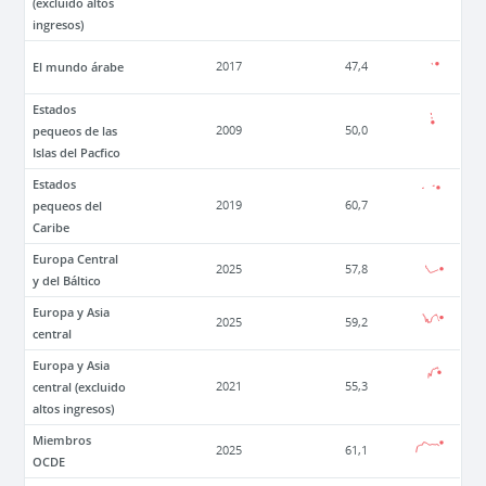
(excluido altos
ingresos)
El mundo árabe
2017
47,4
Estados
pequeos de las
2009
50,0
Islas del Pacfico
Estados
pequeos del
2019
60,7
Caribe
Europa Central
2025
57,8
y del Báltico
Europa y Asia
2025
59,2
central
Europa y Asia
central (excluido
2021
55,3
altos ingresos)
Miembros
2025
61,1
OCDE