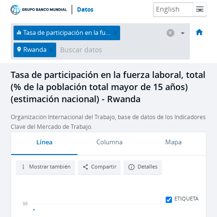
Datos
HOME
Economías
Temas
Datos y recursos
Sobre nosotros
Tasa de participación en la fuerza laboral, total (% de la población total mayor de 15 años) (estimación nacional)
Rwanda
Tasa de participación en la fuerza laboral, total
(% de la población total mayor de 15 años)
(estimación nacional) - Rwanda
Organización Internacional del Trabajo, base de datos de los Indicadores
Clave del Mercado de Trabajo.
Línea
Columna
Mapa
Mostrar también
Compartir
Detalles
ETIQUETA
96