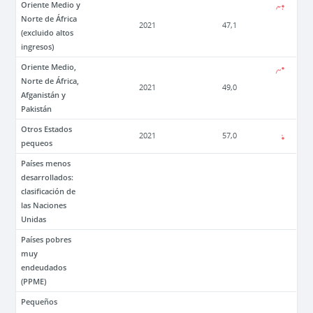
Oriente Medio y
Norte de África
2021
47,1
(excluido altos
ingresos)
Oriente Medio,
Norte de África,
2021
49,0
Afganistán y
Pakistán
Otros Estados
2021
57,0
pequeos
Países menos
desarrollados:
clasificación de
las Naciones
Unidas
Países pobres
muy
endeudados
(PPME)
Pequeños