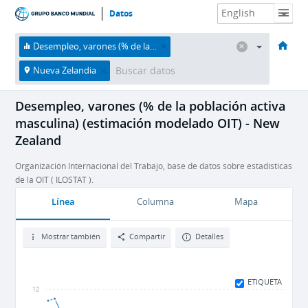
Datos
HOME
Economías
Temas
Datos y recursos
Sobre nosotros
Desempleo, varones (% de la población activa masculina) (estimación modelado OIT)
Nueva Zelandia
Desempleo, varones (% de la población activa
masculina) (estimación modelado OIT) - New
Zealand
Organización Internacional del Trabajo, base de datos sobre estadísticas
de la OIT ( ILOSTAT ).
Línea
Columna
Mapa
Mostrar también
Compartir
Detalles
ETIQUETA
12