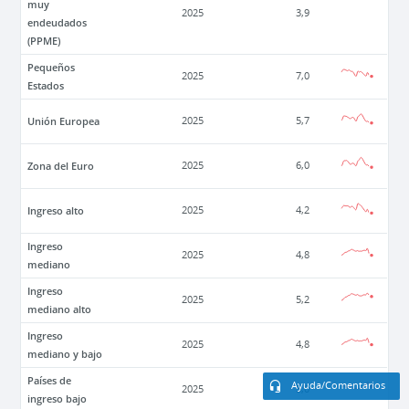
muy
2025
3,9
endeudados
(PPME)
Pequeños
2025
7,0
Estados
Unión Europea
2025
5,7
Zona del Euro
2025
6,0
Ingreso alto
2025
4,2
Ingreso
2025
4,8
mediano
Ingreso
2025
5,2
mediano alto
Ingreso
2025
4,8
mediano y bajo
Países de
Ayuda/Comentarios
2025
5,0
ingreso bajo