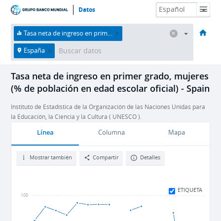
Datos
HOME
Economías
Temas
Datos y recursos
Sobre nosotros
Tasa neta de ingreso en primer grado, mujeres (% de población en edad escolar oficial)
España
Tasa neta de ingreso en primer grado, mujeres
(% de población en edad escolar oficial) - Spain
Instituto de Estadística de la Organización de las Naciones Unidas para
la Educación, la Ciencia y la Cultura ( UNESCO ).
Línea
Columna
Mapa
Mostrar también
Compartir
Detalles
ETIQUETA
100