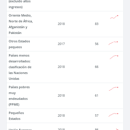
(excluido altos
ingresos)
Oriente Medio,
Norte de África,
2018
83
Afganistán y
Pakistán
Otros Estados
2017
56
pequeos
Países menos
desarrollados:
clasificación de
2018
66
las Naciones
Unidas
Países pobres
muy
2018
61
endeudados
(PPME)
Pequeños
2018
57
Estados
Unión Europea
2018
86