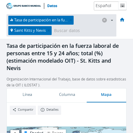
Datos
HOME
Economías
Temas
Datos y recursos
Sobre nosotros
Tasa de participación en la fuerza laboral de personas entre 15 y 24 años; total (%) (estimación modelado OIT)
Saint Kitts y Nevis
Tasa de participación en la fuerza laboral de
personas entre 15 y 24 años; total (%)
(estimación modelado OIT) - St. Kitts and
Nevis
Organización Internacional del Trabajo, base de datos sobre estadísticas
de la OIT ( ILOSTAT ).
Mapa
Línea
Columna
Compartir
Detalles