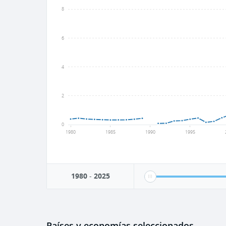
8
6
4
2
0
1980
1985
1990
1995
1980
-
2025
Países y economías seleccionados