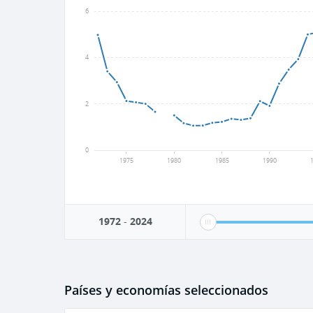
6
4
2
0
1975
1980
1985
1990
1972
-
2024
Países y economías seleccionados