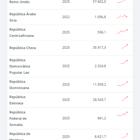
Reino Unido
2025
57.602,0
República Árabe
2022
1.056,8
Siria
República
2025
556,1
Centroafricana
República Checa
2025
35.917,3
República
Democrática
2025
2.324,8
Popular Lao
República
2025
11.059,2
Dominicana
República
2025
28.543,7
Eslovaca
República
Federal de
2025
661,2
Somalia
República de
2025
8.621,7
Moldova