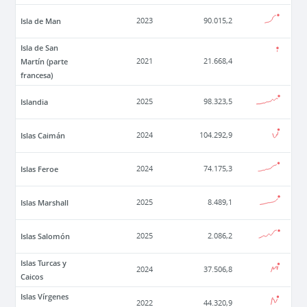
Isla de Man
2023
90.015,2
Isla de San
Martín (parte
2021
21.668,4
francesa)
Islandia
2025
98.323,5
Islas Caimán
2024
104.292,9
Islas Feroe
2024
74.175,3
Islas Marshall
2025
8.489,1
Islas Salomón
2025
2.086,2
Islas Turcas y
2024
37.506,8
Caicos
Islas Vírgenes
2022
44.320,9