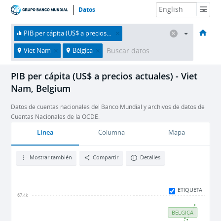
Datos
HOME
Economías
Temas
Datos y recursos
Sobre nosotros
PIB per cápita (US$ a precios actuales)
Viet Nam
Bélgica
PIB per cápita (US$ a precios actuales) - Viet
Nam, Belgium
Datos de cuentas nacionales del Banco Mundial y archivos de datos de
Cuentas Nacionales de la OCDE.
Línea
Columna
Mapa
Mostrar también
Compartir
Detalles
ETIQUETA
67.4k
BÉLGICA