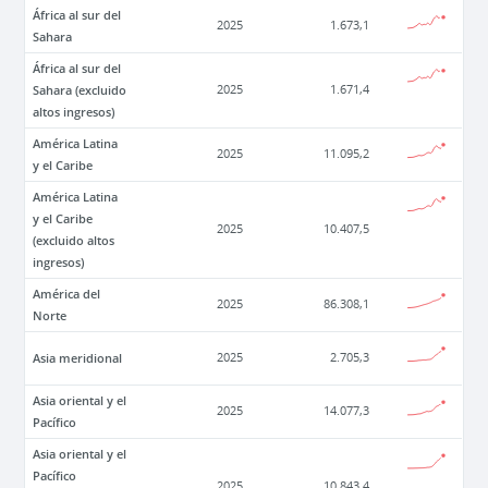
África al sur del
2025
1.673,1
Sahara
África al sur del
Sahara (excluido
2025
1.671,4
altos ingresos)
América Latina
2025
11.095,2
y el Caribe
América Latina
y el Caribe
2025
10.407,5
(excluido altos
ingresos)
América del
2025
86.308,1
Norte
Asia meridional
2025
2.705,3
Asia oriental y el
2025
14.077,3
Pacífico
Asia oriental y el
Pacífico
2025
10.843,4