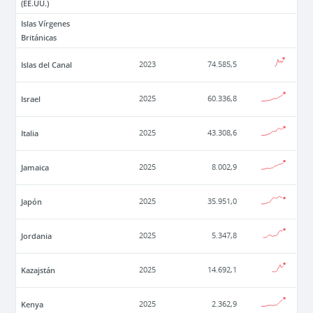
(EE.UU.)
Islas Vírgenes
Británicas
Islas del Canal
2023
74.585,5
Israel
2025
60.336,8
Italia
2025
43.308,6
Jamaica
2025
8.002,9
Japón
2025
35.951,0
Jordania
2025
5.347,8
Kazajstán
2025
14.692,1
Kenya
2025
2.362,9