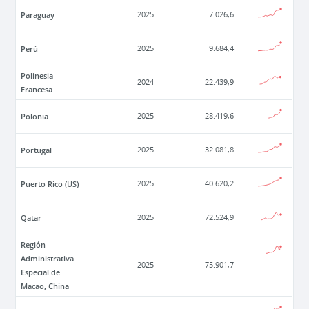
Paraguay
2025
7.026,6
Perú
2025
9.684,4
Polinesia
2024
22.439,9
Francesa
Polonia
2025
28.419,6
Portugal
2025
32.081,8
Puerto Rico (US)
2025
40.620,2
Qatar
2025
72.524,9
Región
Administrativa
2025
75.901,7
Especial de
Macao, China