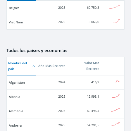
Bélgica
2025
60.750,3
Viet Nam
2025
5.066,0
Todos los países y economías
Nombre del
Valor Más
Año Más Reciente
país
Reciente
Afganistán
2024
416,9
Albania
2025
12.998,1
Alemania
2025
60.496,4
Andorra
2025
54.291,5