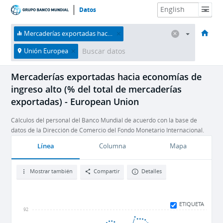
Datos
HOME
Economías
Temas
Datos y recursos
Sobre nosotros
Mercaderías exportadas hacia economías de ingreso alto (% del total de mercaderías exportadas)
Unión Europea
Mercaderías exportadas hacia economías de
ingreso alto (% del total de mercaderías
exportadas) - European Union
Cálculos del personal del Banco Mundial de acuerdo con la base de
datos de la Dirección de Comercio del Fondo Monetario Internacional.
Línea
Columna
Mapa
Mostrar también
Compartir
Detalles
ETIQUETA
92