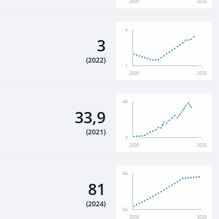
2000
2025
4
3
(
2022
)
1
2000
2025
40
33,9
(
2021
)
0
2000
2025
84
81
(
2024
)
54
2000
2025