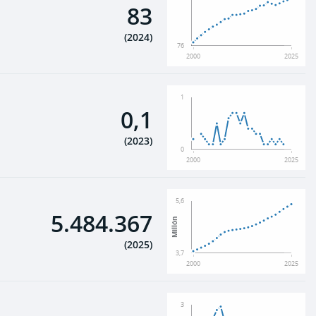
83
(
2024
)
76
2000
2025
1
0,1
(
2023
)
0
2000
2025
5,6
5.484.367
Millón
(
2025
)
3,7
2000
2025
3