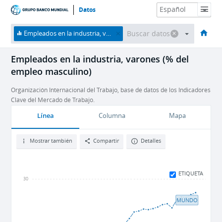
Datos
HOME
Economías
Temas
Datos y recursos
Sobre nosotros
Empleados en la industria, varones (% del empleo masculino)
Empleados en la industria, varones (% del
empleo masculino)
Organización Internacional del Trabajo, base de datos de los Indicadores
Clave del Mercado de Trabajo.
Línea
Columna
Mapa
Mostrar también
Compartir
Detalles
ETIQUETA
30
MUNDO