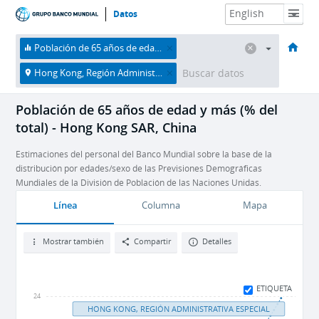
Datos
HOME
Economías
Temas
Datos y recursos
Sobre nosotros
Población de 65 años de edad y más (% del total)
Hong Kong, Región Administrativa Especial
Población de 65 años de edad y más (% del
total) - Hong Kong SAR, China
Estimaciones del personal del Banco Mundial sobre la base de la
distribución por edades/sexo de las Previsiones Demográficas
Mundiales de la División de Población de las Naciones Unidas.
Línea
Columna
Mapa
Mostrar también
Compartir
Detalles
ETIQUETA
24
HONG KONG, REGIÓN ADMINISTRATIVA ESPECIAL